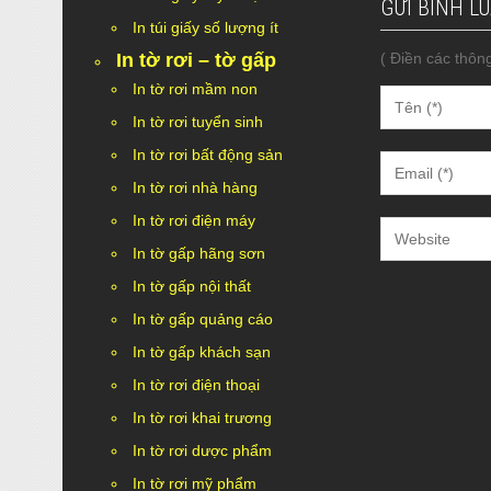
GỬI BÌNH L
In túi giấy số lượng ít
In tờ rơi – tờ gấp
( Điền các thông
In tờ rơi mầm non
In tờ rơi tuyển sinh
In tờ rơi bất động sản
In tờ rơi nhà hàng
In tờ rơi điện máy
In tờ gấp hãng sơn
In tờ gấp nội thất
In tờ gấp quảng cáo
In tờ gấp khách sạn
In tờ rơi điện thoại
In tờ rơi khai trương
In tờ rơi dược phẩm
In tờ rơi mỹ phẩm