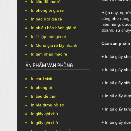
In tiêu đề thư rẻ
In phong bì giá rẻ
Hiện nay, người
cũng như nâng c
In bao lì xì giá rẻ
hiệu riêng, đượ
In phiếu bảo hành giá rẻ
doanh, sự chuy
In Thiệp mời giá rẻ
Các sản phẩm i
In Menu giá rẻ lấy nhanh
In tem nhãn mác rẻ
+ In túi giấy s
ẤN PHẨM VĂN PHÒNG
+ In túi giấy s
In card visit
+ In túi giấy siêu
In phong bì
+ In túi giấy đ
In tiêu đề thư
In bìa đựng hồ sơ
+ In túi giấy t
In giấy ghi chú
+ In túi giấy đự
In giấy ghi chú