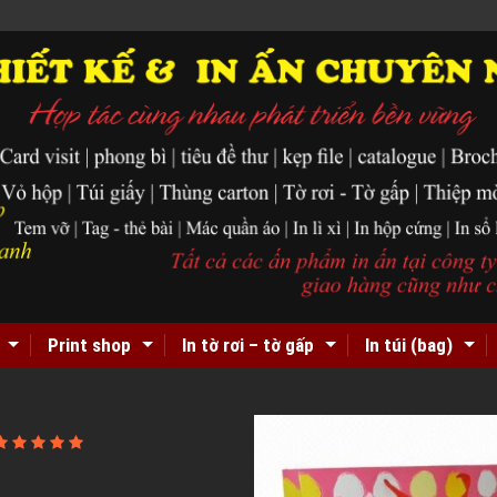
Print shop
In tờ rơi – tờ gấp
In túi (bag)
USER RATING