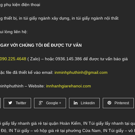
ng phụ kiện điện thoại
ng thiết bị, in túi giấy ngành xây dựng, in túi giấy ngành nội thất
vui lòng liên hệ:
GAY VỚ
I CHÚNG TÔI ĐỂ
ĐƯỢ
C TƯ
VẤ
N
090.225.4648
( Zalo) – hoặc 0936.145.386 để được tư vấn báo giá
ặc file đã thiết kế vào email:
inminhphuthinh@gmail.com
minhphuthinh – Website:
innhanhgiarehanoi.com
Twitter
Google +
Linkedin
Pinterest
i giấy lấy nhanh giá rẻ tại quận Hoàn Kiếm
,
IN Túi giấy lấy nhanh tại 
 Độ
,
IN Túi giấy – vỏ hộp giá rẻ tại phường Cửa Nam
,
IN Túi giấy – vỏ