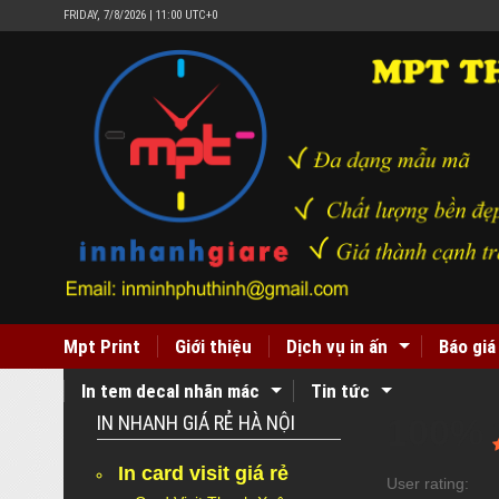
FRIDAY, 7/8/2026 | 11:00 UTC+0
Mpt Print
Giới thiệu
Dịch vụ in ấn
Báo giá
In tem decal nhãn mác
Tin tức
IN NHANH GIÁ RẺ HÀ NỘI
100%
In card visit giá rẻ
User rating: