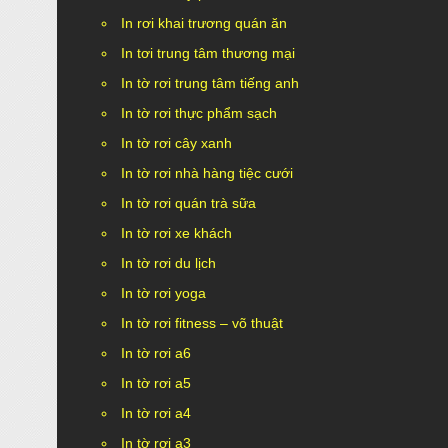
In rơi khai trương quán ăn
In tơi trung tâm thương mại
In tờ rơi trung tâm tiếng anh
In tờ rơi thực phẩm sạch
In tờ rơi cây xanh
In tờ rơi nhà hàng tiệc cưới
In tờ rơi quán trà sữa
In tờ rơi xe khách
In tờ rơi du lịch
In tờ rơi yoga
In tờ rơi fitness – võ thuật
In tờ rơi a6
In tờ rơi a5
In tờ rơi a4
In tờ rơi a3