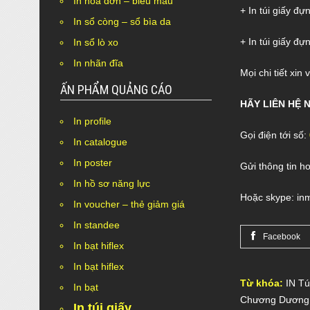
In hóa đơn – biểu mẫu
+ In túi giấy đự
In sổ còng – sổ bìa da
+ In túi giấy đự
In sổ lò xo
In nhãn đĩa
Mọi chi tiết xin 
ẤN PHẨM QUẢNG CÁO
HÃY LIÊN HỆ
N
In profile
Gọi điện tới số:
In catalogue
In poster
Gửi thông tin ho
In hồ sơ năng lực
Hoặc skype: in
In voucher – thẻ giảm giá
In standee
Facebook
In bạt hiflex
In bạt hiflex
Từ khóa:
IN Tú
In bạt
Chương Dương
In túi giấy