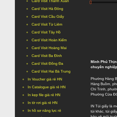
Card Visit Thanh Xuân
Card Visit Hà Đông
Card Visit Cầu Giấy
Card Visit Từ Liêm
Card Visit Tây Hồ
Card Visit Hoàn Kiếm
Card Visit Hoàng Mai
Card Visit Ba Đình
Minh Phú Thịnh
Card Visit Đống Đa
chuyên nghiệp
Card Visit Hai Bà Trưng
Phường Hàng B
In Voucher giá rẻ HN
Hàng Buồm, ph
In Catalogue giá rẻ HN
Chi Trinh, phư
Phường Cửa Đô
In kẹp file giá rẻ HN
In tờ rơi giá rẻ HN
IN Túi giấy là 
In hồ sơ năng lực rẻ
túi khác, túi g
bảo vệ môi trườn