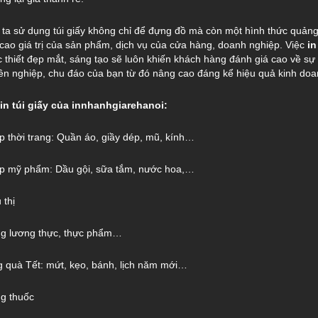
 ta sử dụng túi giấy không chỉ để đựng đồ mà còn một hình thức quản
ao giá trị của sản phẩm, dịch vụ của cửa hàng, doanh nghiệp. Việc
in
c thiết đẹp mắt, sáng tạo sẽ luôn khiến khách hàng đánh giá cao về sự
ên nghiệp, chu đáo của bạn từ đó nâng cao đáng kể hiệu quả kinh doa
n túi giấy của innhanhgiarehanoi:
hop thời trang: Quần áo, giầy dép, mũ, kính…
hop mỹ phẩm: Dầu gội, sữa tắm, nước hoa,…
 thị
ựng lương thực, thực phẩm…
ặng quà Tết: mứt, kẹo, bánh, lịch năm mới…
ng thuốc