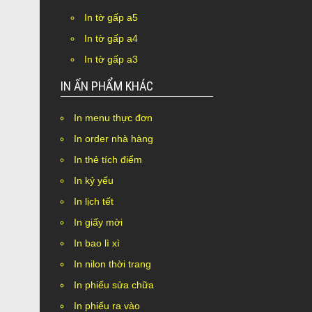
In tờ gấp a5
In tờ gấp a4
In tờ gấp a3
IN ẤN PHẨM KHÁC
In menu thực đơn
In order nhà hàng
In thẻ tích điểm
In kỷ yếu
In lịch tết
In giấy mời
In bao lì xì
In nilon thời trang
In phiếu sửa chữa
In phiếu ra vào