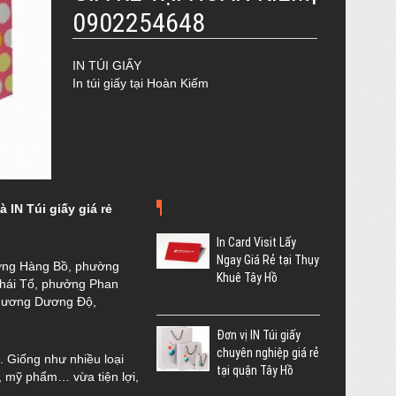
0902254648
IN TÚI GIẤY
In túi giấy tại Hoàn Kiếm
DỊCH VỤ KHÁC
 IN Túi giấy giá rẻ
In Card Visit Lấy
Ngay Giá Rẻ tại Thụy
ờng Hàng Bồ, phường
Khuê Tây Hồ
hái Tổ, phưởng Phan
Chương Dương Độ,
Đơn vị IN Túi giấy
chuyên nghiệp giá rẻ
. Giống như nhiều loại
tại quận Tây Hồ
p, mỹ phẩm… vừa tiện lợi,