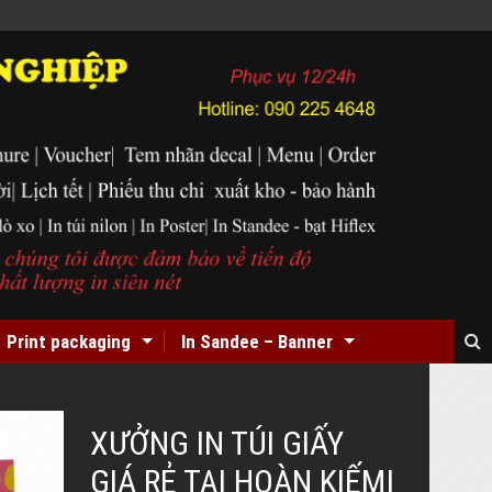
Print packaging
In Sandee – Banner
XƯỞNG IN TÚI GIẤY
GIÁ RẺ TẠI HOÀN KIẾM|