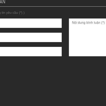
UẬN
 tin yêu cầu (*) )