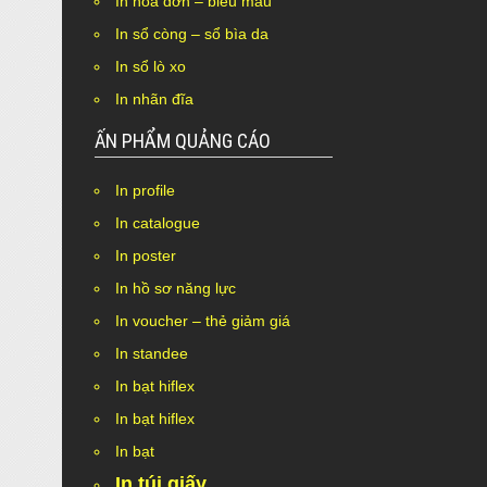
In hóa đơn – biểu mẫu
In sổ còng – sổ bìa da
In sổ lò xo
In nhãn đĩa
ẤN PHẨM QUẢNG CÁO
In profile
Nothing Found.
In catalogue
In poster
In hồ sơ năng lực
In voucher – thẻ giảm giá
In standee
In bạt hiflex
In bạt hiflex
In bạt
In túi giấy