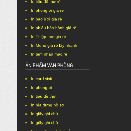
In tiêu đề thư rẻ
In phong bì giá rẻ
In bao lì xì giá rẻ
In phiếu bảo hành giá rẻ
In Thiệp mời giá rẻ
In Menu giá rẻ lấy nhanh
In tem nhãn mác rẻ
ẤN PHẨM VĂN PHÒNG
In card visit
In phong bì
In tiêu đề thư
In bìa đựng hồ sơ
In giấy ghi chú
In giấy ghi chú