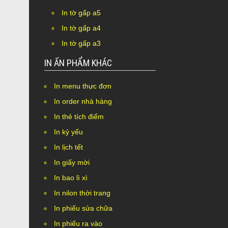
In tờ gấp a5
In tờ gấp a4
In tờ gấp a3
IN ẤN PHẨM KHÁC
In menu thực đơn
In order nhà hàng
In thẻ tích điểm
In kỷ yếu
In lịch tết
In giấy mời
In bao lì xì
In nilon thời trang
In phiếu sửa chữa
In phiếu ra vào