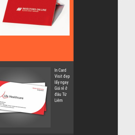
Lấy
Ngay
Giá
Rẻ
tại
Thụy
Khuê
Tây
Hồ
In Card
Visit đẹp
lấy ngay
Giá rẻ ở
đâu Từ
Liêm