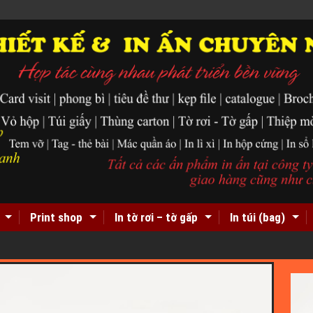
Print shop
In tờ rơi – tờ gấp
In túi (bag)