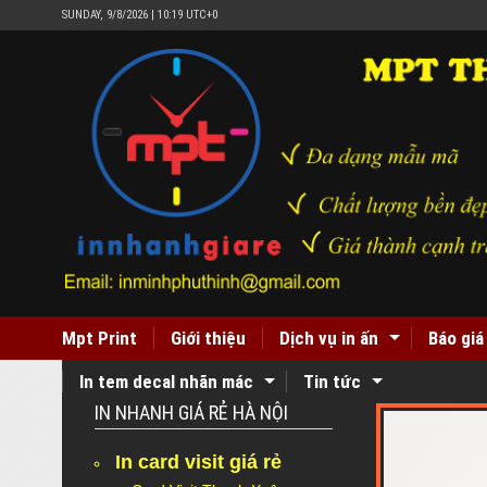
SUNDAY, 9/8/2026 | 10:19 UTC+0
Mpt Print
Giới thiệu
Dịch vụ in ấn
Báo giá
In tem decal nhãn mác
Tin tức
IN NHANH GIÁ RẺ HÀ NỘI
In card visit giá rẻ