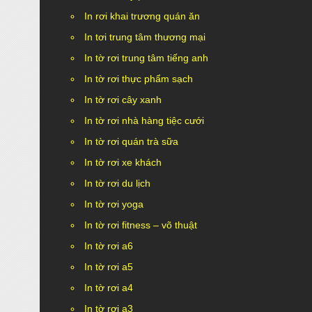
In rơi khai trương quán ăn
In tơi trung tâm thương mại
In tờ rơi trung tâm tiếng anh
In tờ rơi thực phẩm sạch
In tờ rơi cây xanh
In tờ rơi nhà hàng tiệc cưới
In tờ rơi quán trà sữa
In tờ rơi xe khách
In tờ rơi du lịch
In tờ rơi yoga
In tờ rơi fitness – võ thuật
In tờ rơi a6
In tờ rơi a5
In tờ rơi a4
In tờ rơi a3