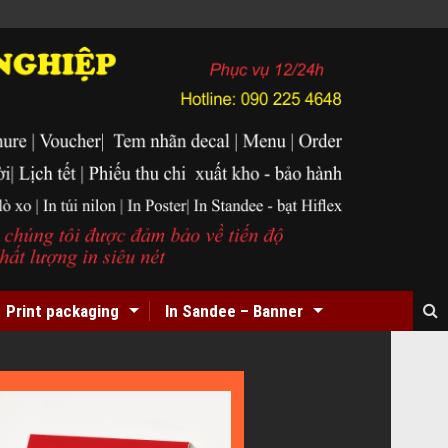
Print packaging
In Sandee – Banner
In
Card
Visit