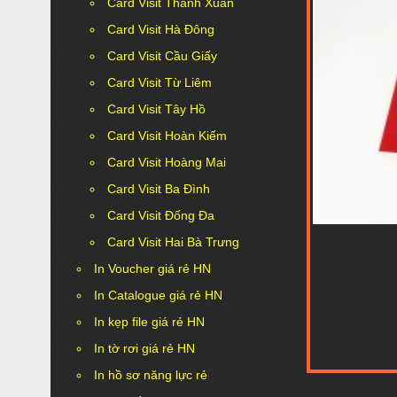
Card Visit Thanh Xuân
Card Visit Hà Đông
Card Visit Cầu Giấy
Card Visit Từ Liêm
Card Visit Tây Hồ
Card Visit Hoàn Kiếm
Card Visit Hoàng Mai
Card Visit Ba Đình
Card Visit Đống Đa
Card Visit Hai Bà Trưng
In Voucher giá rẻ HN
In Catalogue giá rẻ HN
In kẹp file giá rẻ HN
In tờ rơi giá rẻ HN
In hồ sơ năng lực rẻ