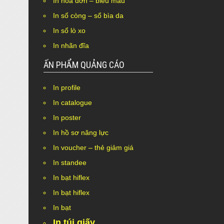
In hóa đơn – biểu mẫu
In sổ còng – sổ bìa da
In sổ lò xo
In nhãn đĩa
ẤN PHẨM QUẢNG CÁO
In profile
Nothing Found.
In catalogue
In poster
In hồ sơ năng lực
In voucher – thẻ giảm giá
In standee
In bạt hiflex
In bạt hiflex
In bạt
In túi giấy