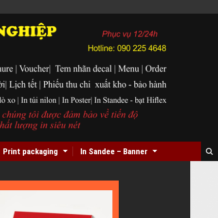
Print packaging
In Sandee – Banner
In
Card
Visit