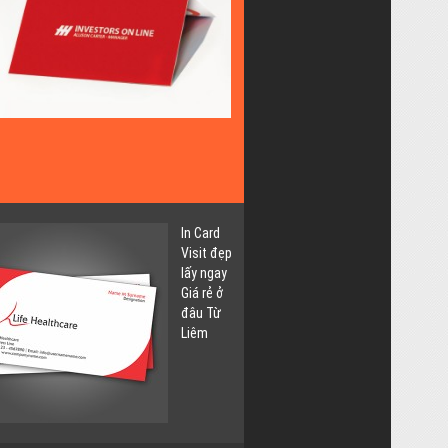
Lấy
Ngay
Giá
Rẻ
tại
Thụy
Khuê
Tây
Hồ
In Card
Visit đẹp
lấy ngay
Giá rẻ ở
đâu Từ
Liêm