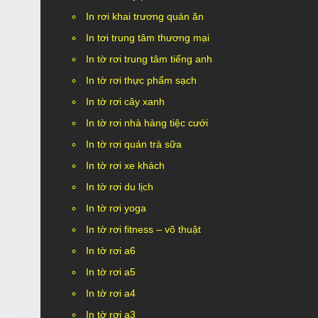
In rơi khai trương quán ăn
In tơi trung tâm thương mại
In tờ rơi trung tâm tiếng anh
In tờ rơi thực phẩm sạch
In tờ rơi cây xanh
In tờ rơi nhà hàng tiệc cưới
In tờ rơi quán trà sữa
In tờ rơi xe khách
In tờ rơi du lịch
In tờ rơi yoga
In tờ rơi fitness – võ thuật
In tờ rơi a6
In tờ rơi a5
In tờ rơi a4
In tờ rơi a3