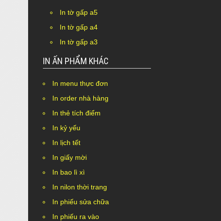
In tờ gấp a5
In tờ gấp a4
In tờ gấp a3
IN ẤN PHẨM KHÁC
In menu thực đơn
In order nhà hàng
In thẻ tích điểm
In kỷ yếu
In lịch tết
In giấy mời
In bao lì xì
In nilon thời trang
In phiếu sửa chữa
In phiếu ra vào