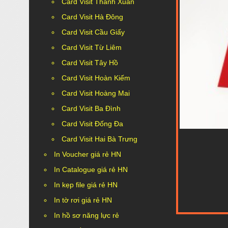
Card Visit Thanh Xuân
Card Visit Hà Đông
Card Visit Cầu Giấy
Card Visit Từ Liêm
Card Visit Tây Hồ
Card Visit Hoàn Kiếm
Card Visit Hoàng Mai
Card Visit Ba Đình
Card Visit Đống Đa
Card Visit Hai Bà Trưng
In Voucher giá rẻ HN
In Catalogue giá rẻ HN
In kẹp file giá rẻ HN
In tờ rơi giá rẻ HN
In hồ sơ năng lực rẻ