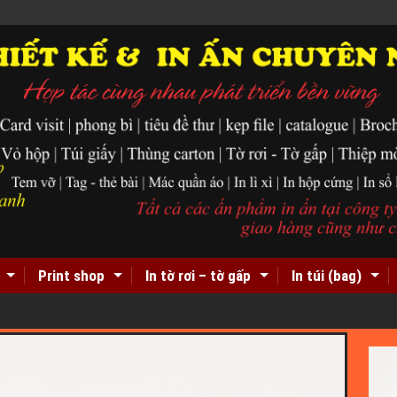
Print shop
In tờ rơi – tờ gấp
In túi (bag)