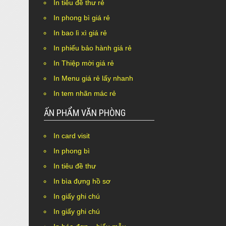
In tiêu đề thư rẻ
In phong bì giá rẻ
In bao lì xì giá rẻ
In phiếu bảo hành giá rẻ
In Thiệp mời giá rẻ
In Menu giá rẻ lấy nhanh
In tem nhãn mác rẻ
ẤN PHẨM VĂN PHÒNG
In card visit
In phong bì
In tiêu đề thư
In bìa đựng hồ sơ
In giấy ghi chú
In giấy ghi chú