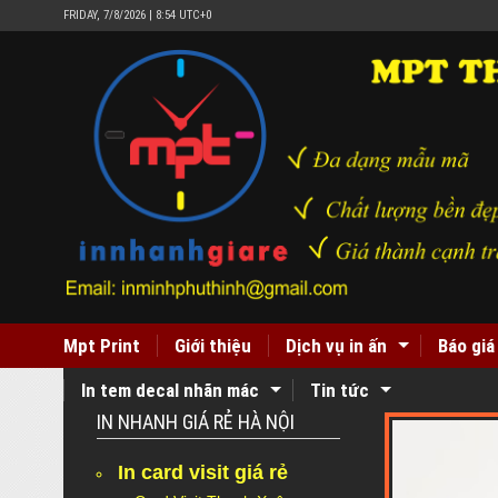
FRIDAY, 7/8/2026 | 8:54 UTC+0
Mpt Print
Giới thiệu
Dịch vụ in ấn
Báo giá
In tem decal nhãn mác
Tin tức
IN NHANH GIÁ RẺ HÀ NỘI
In card visit giá rẻ