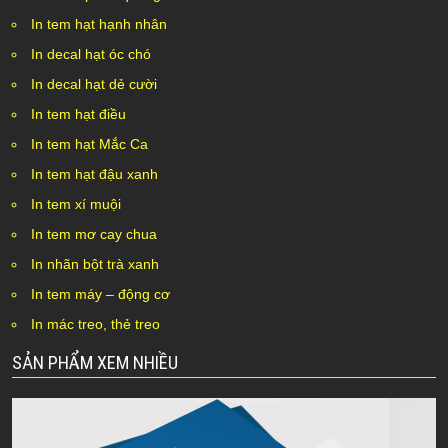
In tem hạt hạnh nhân
In decal hạt óc chó
In decal hạt dẻ cười
In tem hạt điều
In tem hạt Mắc Ca
In tem hạt đậu xanh
In tem xí muội
In tem mơ cay chua
In nhãn bột trà xanh
In tem máy – động cơ
In mác treo, thẻ treo
SẢN PHẨM XEM NHIỀU