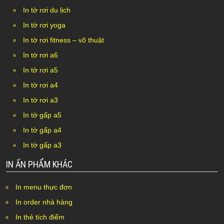
In tờ rơi du lịch
In tờ rơi yoga
In tờ rơi fitness – võ thuật
In tờ rơi a6
In tờ rơi a5
In tờ rơi a4
In tờ rơi a3
In tờ gấp a5
In tờ gấp a4
In tờ gấp a3
IN ẤN PHẨM KHÁC
In menu thực đơn
In order nhà hàng
In thẻ tích điểm