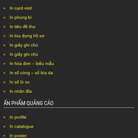
In card visit
In phong bì
In tiêu đề thư
In bìa đựng hồ sơ
In giấy ghi chú
In giấy ghi chú
In hóa đơn – biểu mẫu
In sổ còng – sổ bìa da
In sổ lò xo
In nhãn đĩa
ẤN PHẨM QUẢNG CÁO
In profile
In catalogue
In poster