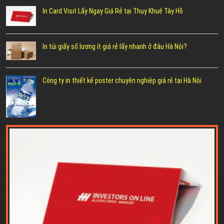
In Card Visit Lấy Ngay Giá Rẻ tại Thụy Khuê Tây Hồ
In túi giấy số lượng ít giá rẻ lấy nhanh ở đâu Hà Nội?
Công ty in thiết kế poster chuyên nghiệp giá rẻ tại Hà Nội