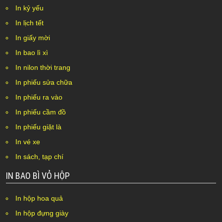
In kỷ yếu
In lịch tết
In giấy mời
In bao lì xì
In nilon thời trang
In phiếu sửa chữa
In phiếu ra vào
In phiếu cầm đồ
In phiếu giặt là
In vé xe
In sách, tạp chí
IN BAO BÌ VỎ HỘP
In hộp hoa quả
In hộp đựng giày