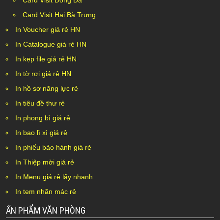
Card Visit Đống Đa
Card Visit Hai Bà Trưng
In Voucher giá rẻ HN
In Catalogue giá rẻ HN
In kẹp file giá rẻ HN
In tờ rơi giá rẻ HN
In hồ sơ năng lực rẻ
In tiêu đề thư rẻ
In phong bì giá rẻ
In bao lì xì giá rẻ
In phiếu bảo hành giá rẻ
In Thiệp mời giá rẻ
In Menu giá rẻ lấy nhanh
In tem nhãn mác rẻ
ẤN PHẨM VĂN PHÒNG