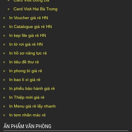
Card Visit Đống Đa
Card Visit Hai Bà Trưng
In Voucher giá rẻ HN
In Catalogue giá rẻ HN
In kẹp file giá rẻ HN
In tờ rơi giá rẻ HN
In hồ sơ năng lực rẻ
In tiêu đề thư rẻ
In phong bì giá rẻ
In bao lì xì giá rẻ
In phiếu bảo hành giá rẻ
In Thiệp mời giá rẻ
In Menu giá rẻ lấy nhanh
In tem nhãn mác rẻ
ẤN PHẨM VĂN PHÒNG