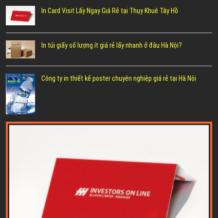
In Card Visit Lấy Ngay Giá Rẻ tại Thụy Khuê Tây Hồ
In túi giấy số lượng ít giá rẻ lấy nhanh ở đâu Hà Nội?
Công ty in thiết kế poster chuyên nghiệp giá rẻ tại Hà Nội