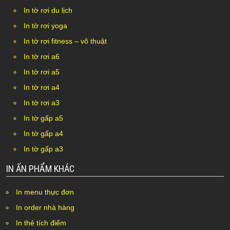
In tờ rơi du lịch
In tờ rơi yoga
In tờ rơi fitness – võ thuật
In tờ rơi a6
In tờ rơi a5
In tờ rơi a4
In tờ rơi a3
In tờ gấp a5
In tờ gấp a4
In tờ gấp a3
IN ẤN PHẨM KHÁC
In menu thực đơn
In order nhà hàng
In thẻ tích điểm