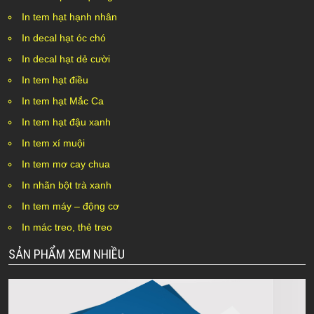
In tem hạt hạnh nhân
In decal hạt óc chó
In decal hạt dẻ cười
In tem hạt điều
In tem hạt Mắc Ca
In tem hạt đậu xanh
In tem xí muội
In tem mơ cay chua
In nhãn bột trà xanh
In tem máy – động cơ
In mác treo, thẻ treo
SẢN PHẨM XEM NHIỀU