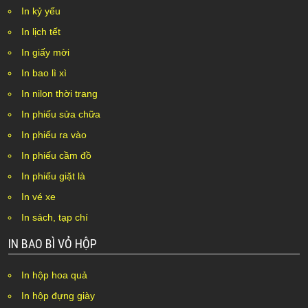
In kỷ yếu
In lịch tết
In giấy mời
In bao lì xì
In nilon thời trang
In phiếu sửa chữa
In phiếu ra vào
In phiếu cầm đồ
In phiếu giặt là
In vé xe
In sách, tạp chí
IN BAO BÌ VỎ HỘP
In hộp hoa quả
In hộp đựng giày