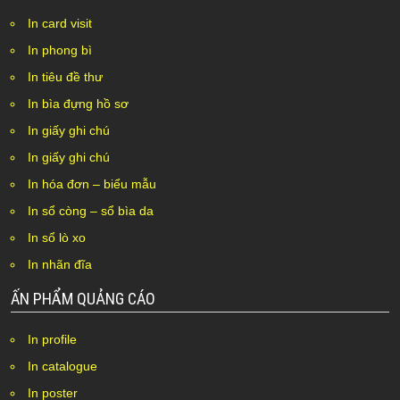
In card visit
In phong bì
In tiêu đề thư
In bìa đựng hồ sơ
In giấy ghi chú
In giấy ghi chú
In hóa đơn – biểu mẫu
In sổ còng – sổ bìa da
In sổ lò xo
In nhãn đĩa
ẤN PHẨM QUẢNG CÁO
In profile
In catalogue
In poster