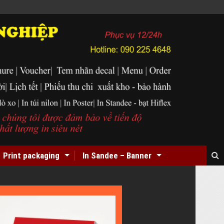
Print packaging
In Sandee – Banner
In
Card
Visit