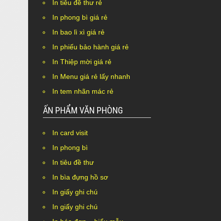
In tiêu đề thư rẻ
In phong bì giá rẻ
In bao lì xì giá rẻ
In phiếu bảo hành giá rẻ
In Thiệp mời giá rẻ
In Menu giá rẻ lấy nhanh
In tem nhãn mác rẻ
ẤN PHẨM VĂN PHÒNG
In card visit
In phong bì
In tiêu đề thư
In bìa đựng hồ sơ
In giấy ghi chú
In giấy ghi chú