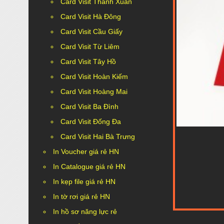
Card Visit Thanh Xuân
Card Visit Hà Đông
Card Visit Cầu Giấy
Card Visit Từ Liêm
Card Visit Tây Hồ
Card Visit Hoàn Kiếm
Card Visit Hoàng Mai
Card Visit Ba Đình
Card Visit Đống Đa
Card Visit Hai Bà Trưng
In Voucher giá rẻ HN
In Catalogue giá rẻ HN
In kẹp file giá rẻ HN
In tờ rơi giá rẻ HN
In hồ sơ năng lực rẻ