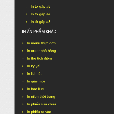
In tờ gấp a5
In tờ gấp a4
In tờ gấp a3
IN ẤN PHẨM KHÁC
In menu thực đơn
In order nhà hàng
In thẻ tích điểm
In kỷ yếu
In lịch tết
In giấy mời
In bao lì xì
In nilon thời trang
In phiếu sửa chữa
In phiếu ra vào