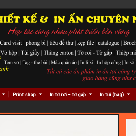
Print shop
In tờ rơi – tờ gấp
In túi (bag)