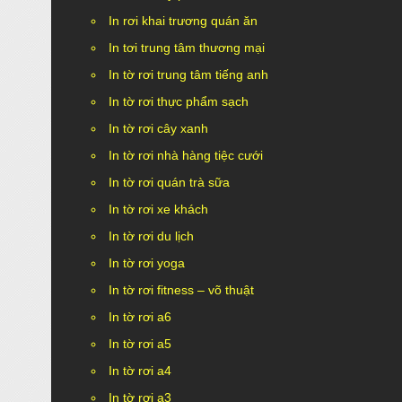
In rơi khai trương quán ăn
In tơi trung tâm thương mại
In tờ rơi trung tâm tiếng anh
In tờ rơi thực phẩm sạch
In tờ rơi cây xanh
In tờ rơi nhà hàng tiệc cưới
In tờ rơi quán trà sữa
In tờ rơi xe khách
In tờ rơi du lịch
In tờ rơi yoga
In tờ rơi fitness – võ thuật
In tờ rơi a6
In tờ rơi a5
In tờ rơi a4
In tờ rơi a3