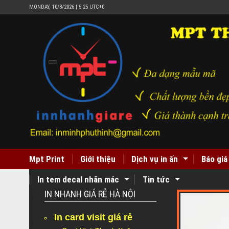
MONDAY, 10/8/2026 | 5:25 UTC+0
Mpt Print
Giới thiệu
Dịch vụ in ấn
Báo giá
In tem decal nhãn mác
Tin tức
IN NHANH GIÁ RẺ HÀ NỘI
In card visit giá rẻ