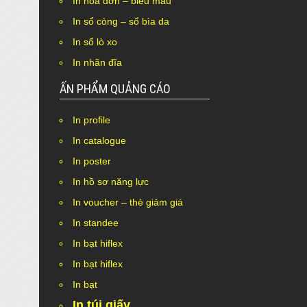
In hóa đơn – biểu mẫu
In sổ còng – sổ bìa da
In sổ lò xo
In nhãn đĩa
ẤN PHẨM QUẢNG CÁO
In profile
Nothing Found.
In catalogue
In poster
In hồ sơ năng lực
In voucher – thẻ giảm giá
In standee
In bạt hiflex
In bạt hiflex
In bạt
In túi giấy