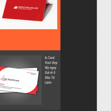
Lấy
Ngay
Giá
Rẻ
tại
Thụy
Khuê
Tây
Hồ
In Card
Visit đẹp
lấy ngay
Giá rẻ ở
đâu Từ
Liêm