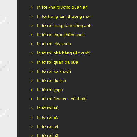
In rơi khai trương quán ăn
In tơi trung tâm thương mại
In tờ rơi trung tâm tiếng anh
In tờ rơi thực phẩm sạch
In tờ rơi cây xanh
In tờ rơi nhà hàng tiệc cưới
In tờ rơi quán trà sữa
In tờ rơi xe khách
In tờ rơi du lịch
In tờ rơi yoga
In tờ rơi fitness – võ thuật
In tờ rơi a6
In tờ rơi a5
In tờ rơi a4
In tờ rơi a3