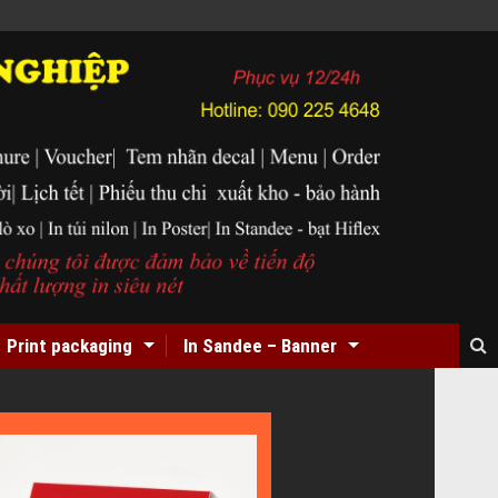
Print packaging
In Sandee – Banner
In
Card
Visit