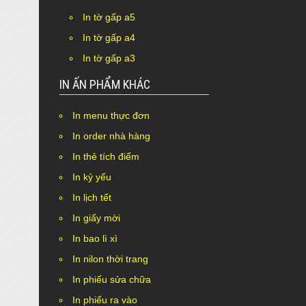
In tờ gấp a5
In tờ gấp a4
In tờ gấp a3
IN ẤN PHẨM KHÁC
In menu thực đơn
In order nhà hàng
In thẻ tích điểm
In kỷ yếu
In lịch tết
In giấy mời
In bao lì xì
In nilon thời trang
In phiếu sửa chữa
In phiếu ra vào