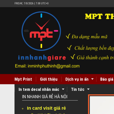
FRIDAY, 7/8/2026 | 7:08 UTC+0
Mpt Print
Giới thiệu
Dịch vụ in ấn
Báo giá
In tem decal nhãn mác
Tin tức
IN NHANH GIÁ RẺ HÀ NỘI
In card visit giá rẻ