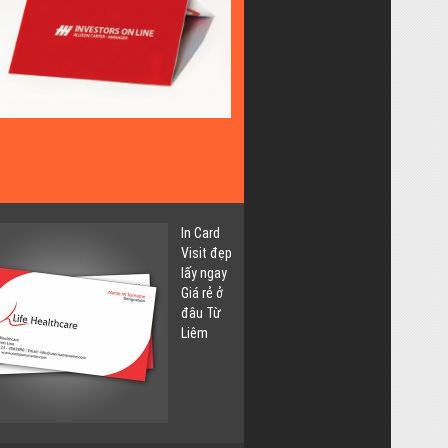
Lấy
Ngay
Giá
Rẻ
tại
Thụy
Khuê
Tây
Hồ
In Card
Visit đẹp
lấy ngay
Giá rẻ ở
đâu Từ
Liêm