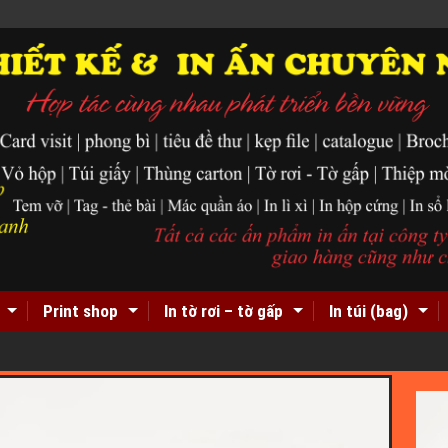
Print shop
In tờ rơi – tờ gấp
In túi (bag)