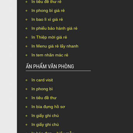
In tiêu đề thư rẻ
In phong bì giá rẻ
In bao lì xì giá rẻ
In phiếu bảo hành giá rẻ
In Thiệp mời giá rẻ
In Menu giá rẻ lấy nhanh
In tem nhãn mác rẻ
ẤN PHẨM VĂN PHÒNG
In card visit
In phong bì
In tiêu đề thư
In bìa đựng hồ sơ
In giấy ghi chú
In giấy ghi chú