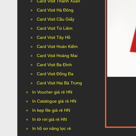
Card Visit Thanh Xuân
Card Visit Hà Đông
Card Visit Cầu Giấy
Card Visit Từ Liêm
Card Visit Tây Hồ
Card Visit Hoàn Kiếm
Card Visit Hoàng Mai
Card Visit Ba Đình
Card Visit Đống Đa
Card Visit Hai Bà Trưng
In Voucher giá rẻ HN
In Catalogue giá rẻ HN
In kẹp file giá rẻ HN
In tờ rơi giá rẻ HN
In hồ sơ năng lực rẻ