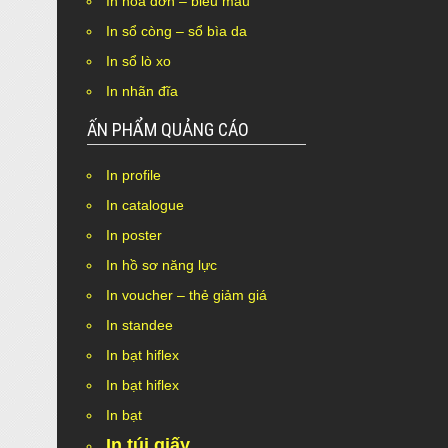
In hóa đơn – biểu mẫu
In sổ còng – sổ bìa da
In sổ lò xo
In nhãn đĩa
ẤN PHẨM QUẢNG CÁO
In profile
Nothing Found.
In catalogue
In poster
In hồ sơ năng lực
In voucher – thẻ giảm giá
In standee
In bạt hiflex
In bạt hiflex
In bạt
In túi giấy