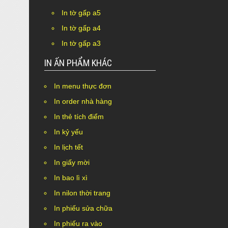
In tờ gấp a5
In tờ gấp a4
In tờ gấp a3
IN ẤN PHẨM KHÁC
In menu thực đơn
In order nhà hàng
In thẻ tích điểm
In kỷ yếu
In lịch tết
In giấy mời
In bao lì xì
In nilon thời trang
In phiếu sửa chữa
In phiếu ra vào