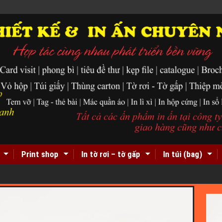
Print shop
In tờ rơi – tờ gấp
In túi (bag)