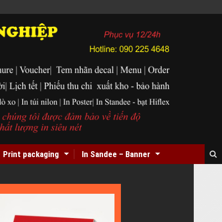
Print packaging
In Sandee – Banner
In
Card
Visit