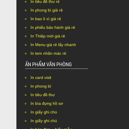
In tiêu đề thư rẻ
In phong bì giá rẻ
In bao lì xì giá rẻ
In phiếu bảo hành giá rẻ
In Thiệp mời giá rẻ
In Menu giá rẻ lấy nhanh
In tem nhãn mác rẻ
ẤN PHẨM VĂN PHÒNG
In card visit
In phong bì
In tiêu đề thư
In bìa đựng hồ sơ
In giấy ghi chú
In giấy ghi chú