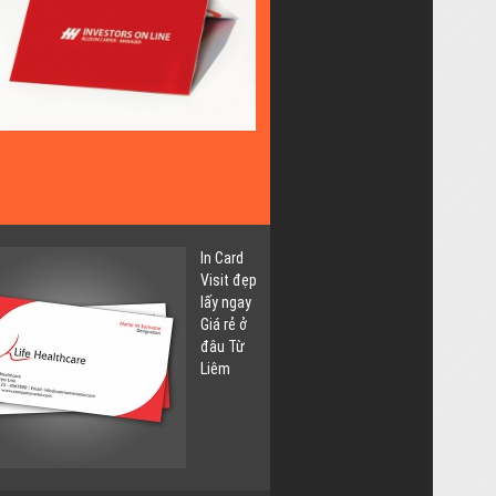
Lấy
Ngay
Giá
Rẻ
tại
Thụy
Khuê
Tây
Hồ
In Card
Visit đẹp
lấy ngay
Giá rẻ ở
đâu Từ
Liêm