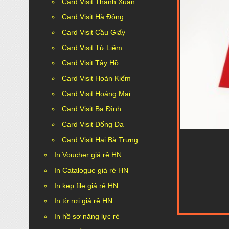
Card Visit Thanh Xuân
Card Visit Hà Đông
Card Visit Cầu Giấy
Card Visit Từ Liêm
Card Visit Tây Hồ
Card Visit Hoàn Kiếm
Card Visit Hoàng Mai
Card Visit Ba Đình
Card Visit Đống Đa
Card Visit Hai Bà Trưng
In Voucher giá rẻ HN
In Catalogue giá rẻ HN
In kẹp file giá rẻ HN
In tờ rơi giá rẻ HN
In hồ sơ năng lực rẻ