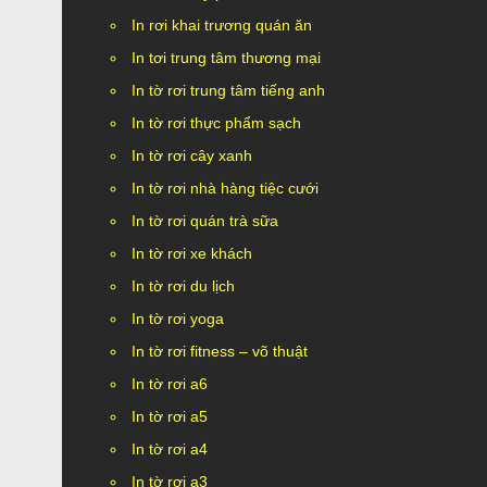
In rơi khai trương quán ăn
In tơi trung tâm thương mại
In tờ rơi trung tâm tiếng anh
In tờ rơi thực phẩm sạch
In tờ rơi cây xanh
In tờ rơi nhà hàng tiệc cưới
In tờ rơi quán trà sữa
In tờ rơi xe khách
In tờ rơi du lịch
In tờ rơi yoga
In tờ rơi fitness – võ thuật
In tờ rơi a6
In tờ rơi a5
In tờ rơi a4
In tờ rơi a3