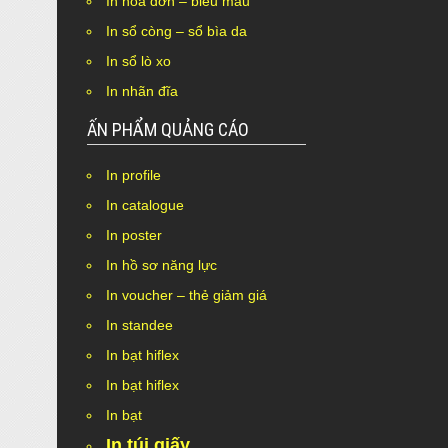
In hóa đơn – biểu mẫu
In sổ còng – sổ bìa da
In sổ lò xo
In nhãn đĩa
ẤN PHẨM QUẢNG CÁO
In profile
Nothing Found.
In catalogue
In poster
In hồ sơ năng lực
In voucher – thẻ giảm giá
In standee
In bạt hiflex
In bạt hiflex
In bạt
In túi giấy