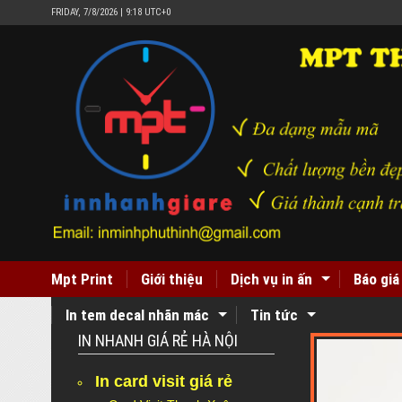
FRIDAY, 7/8/2026 | 9:18 UTC+0
Mpt Print
Giới thiệu
Dịch vụ in ấn
Báo giá
In tem decal nhãn mác
Tin tức
IN NHANH GIÁ RẺ HÀ NỘI
In card visit giá rẻ