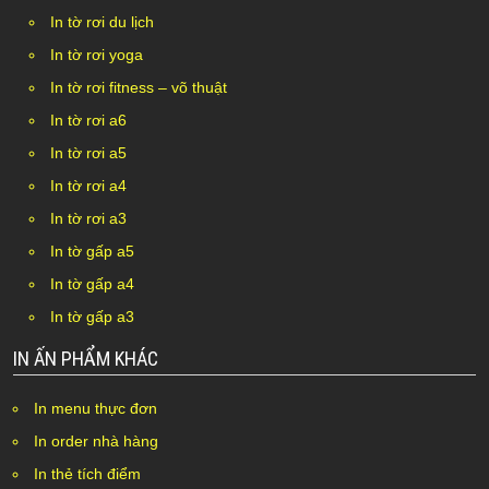
In tờ rơi du lịch
In tờ rơi yoga
In tờ rơi fitness – võ thuật
In tờ rơi a6
In tờ rơi a5
In tờ rơi a4
In tờ rơi a3
In tờ gấp a5
In tờ gấp a4
In tờ gấp a3
IN ẤN PHẨM KHÁC
In menu thực đơn
In order nhà hàng
In thẻ tích điểm