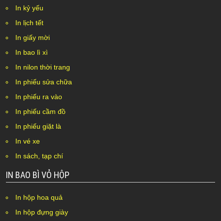
In kỷ yếu
In lịch tết
In giấy mời
In bao lì xì
In nilon thời trang
In phiếu sửa chữa
In phiếu ra vào
In phiếu cầm đồ
In phiếu giặt là
In vé xe
In sách, tạp chí
IN BAO BÌ VỎ HỘP
In hộp hoa quả
In hộp đựng giày