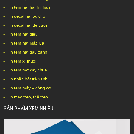
In tem hạt hạnh nhân
In decal hạt óc chó
In decal hạt dẻ cười
In tem hạt điều
In tem hạt Mắc Ca
In tem hạt đậu xanh
In tem xí muội
In tem mơ cay chua
In nhãn bột trà xanh
In tem máy – động cơ
In mác treo, thẻ treo
SẢN PHẨM XEM NHIỀU