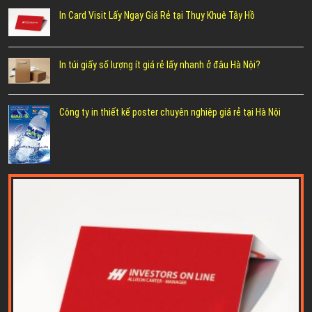
In Card Visit Lấy Ngay Giá Rẻ tại Thụy Khuê Tây Hồ
In túi giấy số lượng ít giá rẻ lấy nhanh ở đâu Hà Nội?
Công ty in thiết kế poster chuyên nghiệp giá rẻ tại Hà Nội