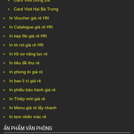
Card Visit Đống Đa
Card Visit Hai Bà Trưng
In Voucher giá rẻ HN
In Catalogue giá rẻ HN
In kẹp file giá rẻ HN
In tờ rơi giá rẻ HN
In hồ sơ năng lực rẻ
In tiêu đề thư rẻ
In phong bì giá rẻ
In bao lì xì giá rẻ
In phiếu bảo hành giá rẻ
In Thiệp mời giá rẻ
In Menu giá rẻ lấy nhanh
In tem nhãn mác rẻ
ẤN PHẨM VĂN PHÒNG