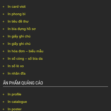
In card visit
In phong bì
In tiêu đề thư
In bìa đựng hồ sơ
In giấy ghi chú
In giấy ghi chú
In hóa đơn – biểu mẫu
In sổ còng – sổ bìa da
In sổ lò xo
In nhãn đĩa
ẤN PHẨM QUẢNG CÁO
In profile
In catalogue
In poster