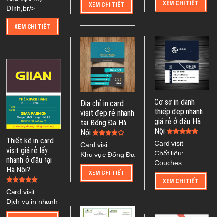
XEM CHI TIẾT
XEM CHI TIẾT
Đình,br/>
XEM CHI TIẾT
Cơ sở in danh
Địa chỉ in card
thiếp đẹp nhanh
visit đẹp rẻ nhanh
giá rẻ ở đâu Hà
tại Đống Đa Hà
Nội
Nội
Thiết kế in card
Card visit
Card visit
visit giá rẻ lấy
Chất liệu:
Khu vực Đống Đa
nhanh ở đâu tại
Couches
Hà Nội?
XEM CHI TIẾT
XEM CHI TIẾT
Card visit
Dịch vụ in nhanh