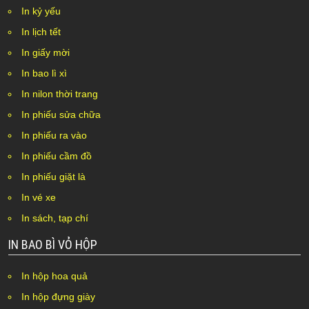
In kỷ yếu
In lịch tết
In giấy mời
In bao lì xì
In nilon thời trang
In phiếu sửa chữa
In phiếu ra vào
In phiếu cầm đồ
In phiếu giặt là
In vé xe
In sách, tạp chí
IN BAO BÌ VỎ HỘP
In hộp hoa quả
In hộp đựng giày