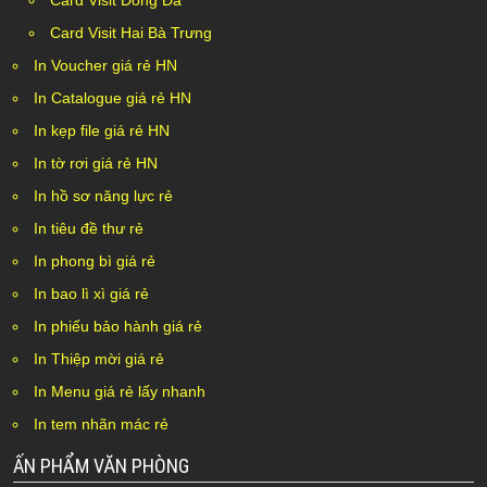
Card Visit Đống Đa
Card Visit Hai Bà Trưng
In Voucher giá rẻ HN
In Catalogue giá rẻ HN
In kẹp file giá rẻ HN
In tờ rơi giá rẻ HN
In hồ sơ năng lực rẻ
In tiêu đề thư rẻ
In phong bì giá rẻ
In bao lì xì giá rẻ
In phiếu bảo hành giá rẻ
In Thiệp mời giá rẻ
In Menu giá rẻ lấy nhanh
In tem nhãn mác rẻ
ẤN PHẨM VĂN PHÒNG