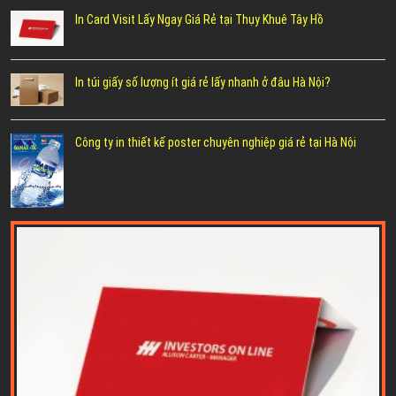
In Card Visit Lấy Ngay Giá Rẻ tại Thụy Khuê Tây Hồ
In túi giấy số lượng ít giá rẻ lấy nhanh ở đâu Hà Nội?
Công ty in thiết kế poster chuyên nghiệp giá rẻ tại Hà Nội