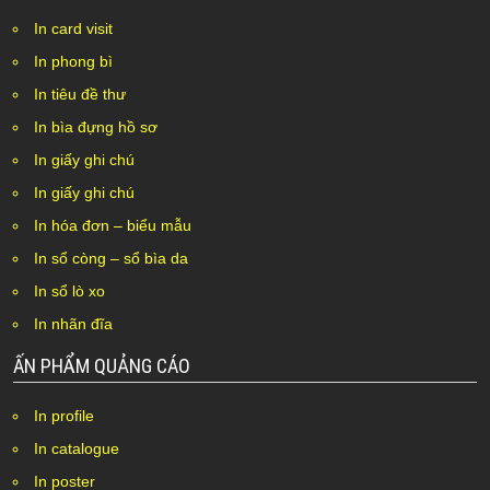
In card visit
In phong bì
In tiêu đề thư
In bìa đựng hồ sơ
In giấy ghi chú
In giấy ghi chú
In hóa đơn – biểu mẫu
In sổ còng – sổ bìa da
In sổ lò xo
In nhãn đĩa
ẤN PHẨM QUẢNG CÁO
In profile
In catalogue
In poster