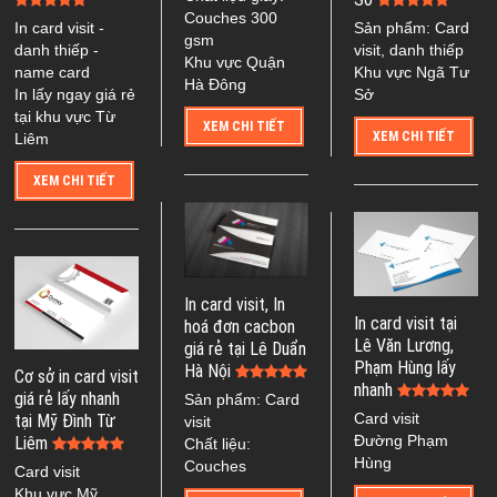
Couches 300
In card visit -
Sản phẩm: Card
gsm
danh thiếp -
visit, danh thiếp
Khu vực Quận
name card
Khu vực Ngã Tư
Hà Đông
In lấy ngay giá rẻ
Sở
tại khu vực Từ
XEM CHI TIẾT
XEM CHI TIẾT
Liêm
XEM CHI TIẾT
In card visit, In
In card visit tại
hoá đơn cacbon
Lê Văn Lương,
giá rẻ tại Lê Duẩn
Phạm Hùng lấy
Hà Nội
Cơ sở in card visit
nhanh
giá rẻ lấy nhanh
Sản phẩm: Card
Card visit
tại Mỹ Đình Từ
visit
Đường Phạm
Liêm
Chất liệu:
Hùng
Couches
Card visit
Khu vực Mỹ