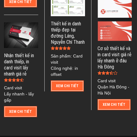
XEM CHI TIẾT
Thiết kế in danh
thiếp đẹp tại
đường Láng,
Nguyễn Chí Thanh
Cơ sở thiết kế và
in card visit giá rẻ
Nhận thiết kế in
Sản phẩm: Card
lấy nhanh ở đâu
danh thiếp, in
visit
Hà Đông
card visit lấy
Công nghệ: in
nhanh giá rẻ
offset
Card visit
XEM CHI TIẾT
Quận Hà Đông -
Card visit
Hà Nội
Lấy nhanh - lấy
gấp
XEM CHI TIẾT
XEM CHI TIẾT