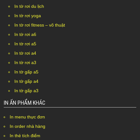
In tờ rơi du lịch
In tờ rơi yoga
In tờ rơi fitness – võ thuật
In tờ rơi a6
In tờ rơi a5
In tờ rơi a4
In tờ rơi a3
In tờ gấp a5
In tờ gấp a4
In tờ gấp a3
IN ẤN PHẨM KHÁC
In menu thực đơn
In order nhà hàng
In thẻ tích điểm