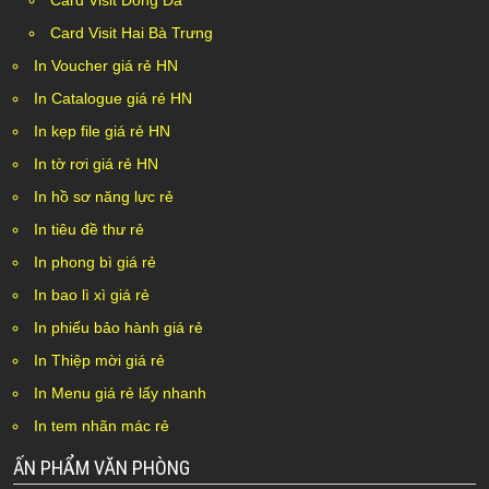
Card Visit Đống Đa
Card Visit Hai Bà Trưng
In Voucher giá rẻ HN
In Catalogue giá rẻ HN
In kẹp file giá rẻ HN
In tờ rơi giá rẻ HN
In hồ sơ năng lực rẻ
In tiêu đề thư rẻ
In phong bì giá rẻ
In bao lì xì giá rẻ
In phiếu bảo hành giá rẻ
In Thiệp mời giá rẻ
In Menu giá rẻ lấy nhanh
In tem nhãn mác rẻ
ẤN PHẨM VĂN PHÒNG