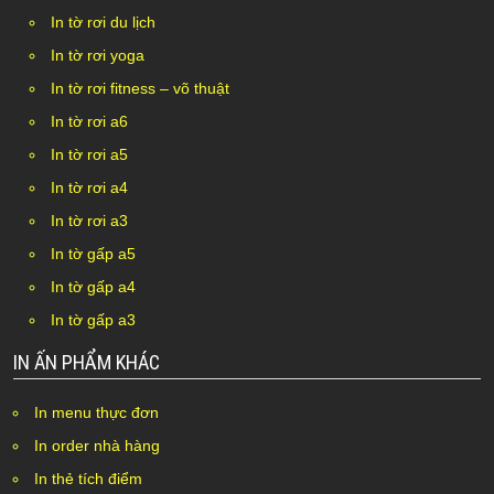
In tờ rơi du lịch
In tờ rơi yoga
In tờ rơi fitness – võ thuật
In tờ rơi a6
In tờ rơi a5
In tờ rơi a4
In tờ rơi a3
In tờ gấp a5
In tờ gấp a4
In tờ gấp a3
IN ẤN PHẨM KHÁC
In menu thực đơn
In order nhà hàng
In thẻ tích điểm