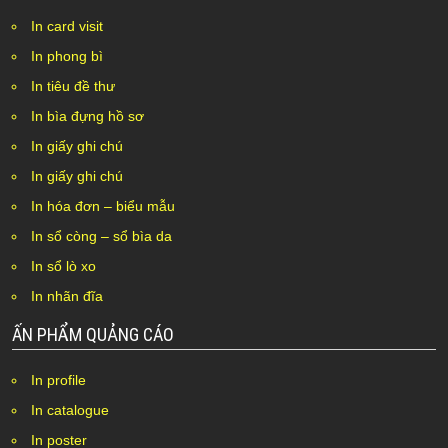
In card visit
In phong bì
In tiêu đề thư
In bìa đựng hồ sơ
In giấy ghi chú
In giấy ghi chú
In hóa đơn – biểu mẫu
In sổ còng – sổ bìa da
In sổ lò xo
In nhãn đĩa
ẤN PHẨM QUẢNG CÁO
In profile
In catalogue
In poster