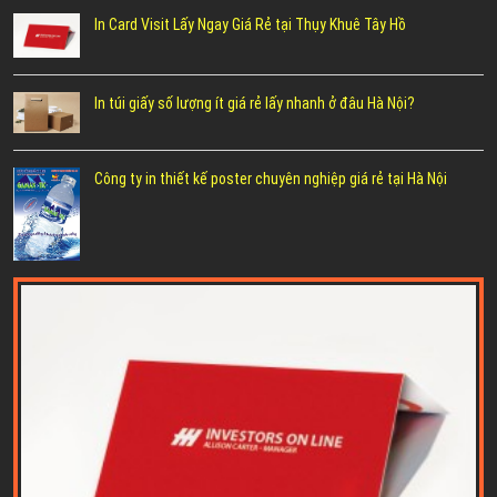
In Card Visit Lấy Ngay Giá Rẻ tại Thụy Khuê Tây Hồ
In túi giấy số lượng ít giá rẻ lấy nhanh ở đâu Hà Nội?
Công ty in thiết kế poster chuyên nghiệp giá rẻ tại Hà Nội