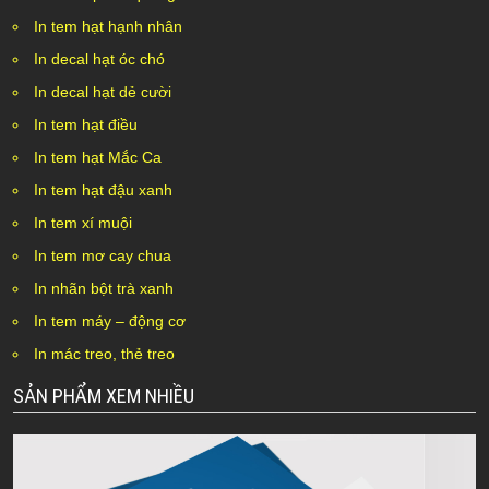
In tem hạt hạnh nhân
In decal hạt óc chó
In decal hạt dẻ cười
In tem hạt điều
In tem hạt Mắc Ca
In tem hạt đậu xanh
In tem xí muội
In tem mơ cay chua
In nhãn bột trà xanh
In tem máy – động cơ
In mác treo, thẻ treo
SẢN PHẨM XEM NHIỀU