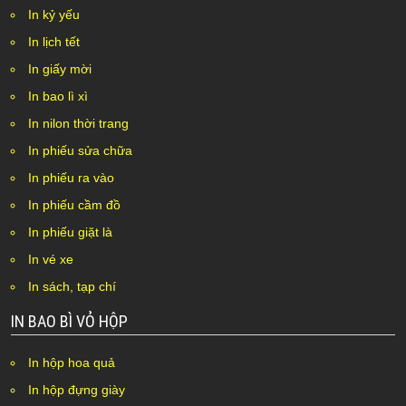
In kỷ yếu
In lịch tết
In giấy mời
In bao lì xì
In nilon thời trang
In phiếu sửa chữa
In phiếu ra vào
In phiếu cầm đồ
In phiếu giặt là
In vé xe
In sách, tạp chí
IN BAO BÌ VỎ HỘP
In hộp hoa quả
In hộp đựng giày