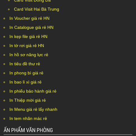
Card Visit Đống Đa
Card Visit Hai Bà Trưng
In Voucher giá rẻ HN
In Catalogue giá rẻ HN
In kẹp file giá rẻ HN
In tờ rơi giá rẻ HN
In hồ sơ năng lực rẻ
In tiêu đề thư rẻ
In phong bì giá rẻ
In bao lì xì giá rẻ
In phiếu bảo hành giá rẻ
In Thiệp mời giá rẻ
In Menu giá rẻ lấy nhanh
In tem nhãn mác rẻ
ẤN PHẨM VĂN PHÒNG