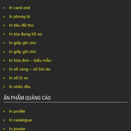
In card visit
In phong bì
In tiêu đề thư
In bìa đựng hồ sơ
In giấy ghi chú
In giấy ghi chú
In hóa đơn – biểu mẫu
In sổ còng – sổ bìa da
In sổ lò xo
In nhãn đĩa
ẤN PHẨM QUẢNG CÁO
In profile
In catalogue
In poster