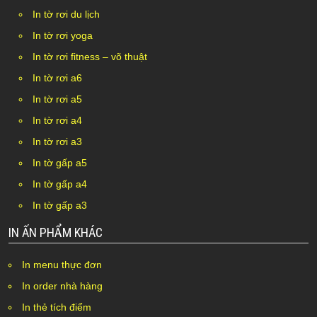
In tờ rơi du lịch
In tờ rơi yoga
In tờ rơi fitness – võ thuật
In tờ rơi a6
In tờ rơi a5
In tờ rơi a4
In tờ rơi a3
In tờ gấp a5
In tờ gấp a4
In tờ gấp a3
IN ẤN PHẨM KHÁC
In menu thực đơn
In order nhà hàng
In thẻ tích điểm