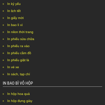
In kỷ yếu
In lịch tết
In giấy mời
In bao lì xì
In nilon thời trang
In phiếu sửa chữa
In phiếu ra vào
In phiếu cầm đồ
In phiếu giặt là
In vé xe
In sách, tạp chí
IN BAO BÌ VỎ HỘP
In hộp hoa quả
In hộp đựng giày