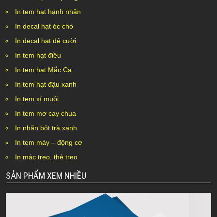
In tem hạt hạnh nhân
In decal hạt óc chó
In decal hạt dẻ cười
In tem hạt điều
In tem hạt Mắc Ca
In tem hạt đậu xanh
In tem xí muội
In tem mơ cay chua
In nhãn bột trà xanh
In tem máy – động cơ
In mác treo, thẻ treo
SẢN PHẨM XEM NHIỀU