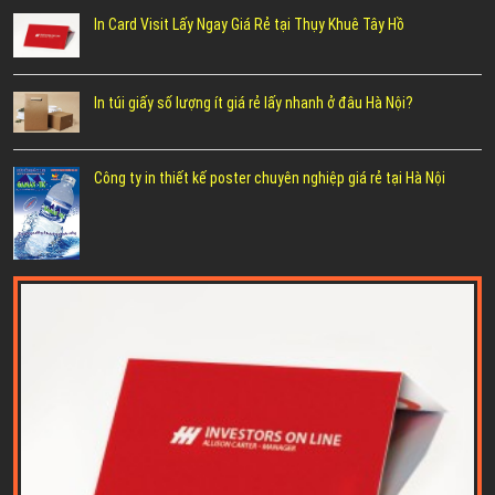
In Card Visit Lấy Ngay Giá Rẻ tại Thụy Khuê Tây Hồ
In túi giấy số lượng ít giá rẻ lấy nhanh ở đâu Hà Nội?
Công ty in thiết kế poster chuyên nghiệp giá rẻ tại Hà Nội