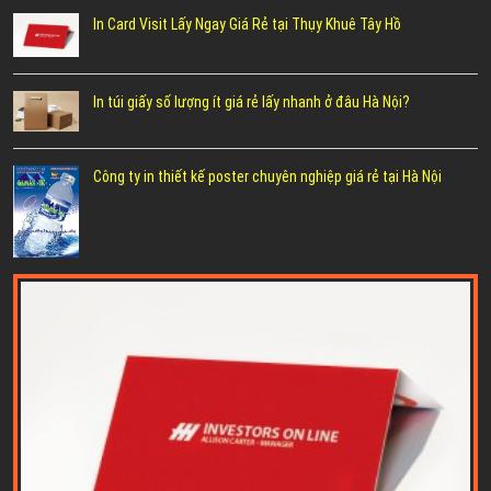
In Card Visit Lấy Ngay Giá Rẻ tại Thụy Khuê Tây Hồ
In túi giấy số lượng ít giá rẻ lấy nhanh ở đâu Hà Nội?
Công ty in thiết kế poster chuyên nghiệp giá rẻ tại Hà Nội