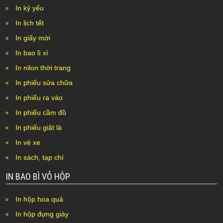
In kỷ yếu
In lịch tết
In giấy mời
In bao lì xì
In nilon thời trang
In phiếu sửa chữa
In phiếu ra vào
In phiếu cầm đồ
In phiếu giặt là
In vé xe
In sách, tạp chí
IN BAO BÌ VỎ HỘP
In hộp hoa quả
In hộp đựng giày