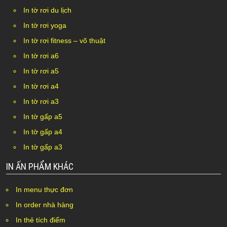
In tờ rơi du lịch
In tờ rơi yoga
In tờ rơi fitness – võ thuật
In tờ rơi a6
In tờ rơi a5
In tờ rơi a4
In tờ rơi a3
In tờ gấp a5
In tờ gấp a4
In tờ gấp a3
IN ẤN PHẨM KHÁC
In menu thực đơn
In order nhà hàng
In thẻ tích điểm