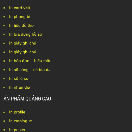
In card visit
In phong bì
In tiêu đề thư
In bìa đựng hồ sơ
In giấy ghi chú
In giấy ghi chú
In hóa đơn – biểu mẫu
In sổ còng – sổ bìa da
In sổ lò xo
In nhãn đĩa
ẤN PHẨM QUẢNG CÁO
In profile
In catalogue
In poster