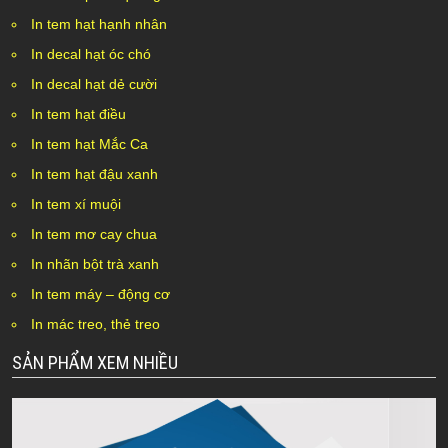
In tem hạt hạnh nhân
In decal hạt óc chó
In decal hạt dẻ cười
In tem hạt điều
In tem hạt Mắc Ca
In tem hạt đậu xanh
In tem xí muội
In tem mơ cay chua
In nhãn bột trà xanh
In tem máy – động cơ
In mác treo, thẻ treo
SẢN PHẨM XEM NHIỀU