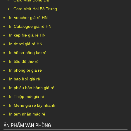
Card Visit Đống Đa
Card Visit Hai Bà Trưng
In Voucher giá rẻ HN
In Catalogue giá rẻ HN
In kẹp file giá rẻ HN
In tờ rơi giá rẻ HN
In hồ sơ năng lực rẻ
In tiêu đề thư rẻ
In phong bì giá rẻ
In bao lì xì giá rẻ
In phiếu bảo hành giá rẻ
In Thiệp mời giá rẻ
In Menu giá rẻ lấy nhanh
In tem nhãn mác rẻ
ẤN PHẨM VĂN PHÒNG